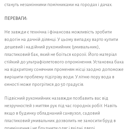
стануть незамінними помічниками на городах і дачах.
ПЕРЕВАГИ:
Не завжди є технічна і фінансова можливість зробити
водогін на дачній ділянці. У цьому випадку варто купити
дешевий і надійний рукомийник (умивальник),
пластиковий бак, який не боїться корозії. Його матеріал
стійкий до ультрафіолетового опромінення. Установка бака
на відкритому сонячним променям місці заодно допоможе
вирішити проблему підігріву води. У літню пору вода в
ємності може прогрітися до 50 градусів.
Підвісний рукомийник назавжди позбавить вас від
незручностей з миттям рук під час городніх робіт. Навіть
якщо в будинку обладнаний санвузол, садовий
пластиковий умивальник дозволить не заносити бруд в
приміщення і не бруднити одяг і вхідні двері.