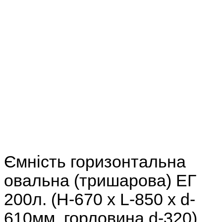
Ємність горизонтальна
овальна (тришарова) ЕГ
200л. (H-670 х L-850 х d-
610мм. горловина d-320)