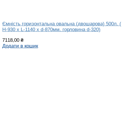
Ємність горизонтальна овальна (двошарова) 500л. (
H-930 х L-1140 х d-870мм. горловина d-320)
7118,00
₴
Додати в кошик