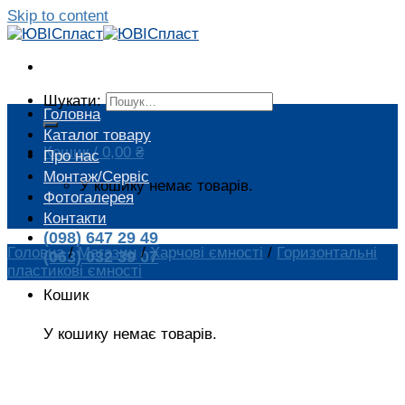
Skip to content
Шукати:
Головна
Каталог товару
Кошик /
0,00
₴
Про нас
Монтаж/Сервіс
У кошику немає товарів.
Фотогалерея
Контакти
(098) 647 29 49
Головна
/
Магазин
/
Харчові ємності
/
Горизонтальні
(063) 032 39 07
пластикові ємності
Кошик
У кошику немає товарів.