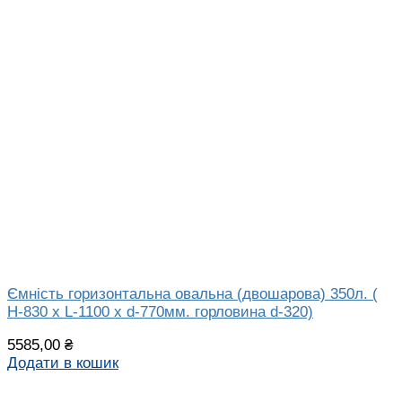
Ємність горизонтальна овальна (двошарова) 350л. (
H-830 х L-1100 х d-770мм. горловина d-320)
5585,00
₴
Додати в кошик