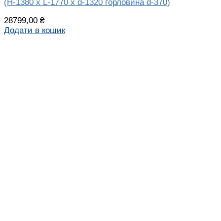
(H-1380 х L-1770 х d-1320 горловина d-370)
28799,00
₴
Додати в кошик