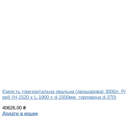
Ємність горизонтальна овальна (двошарова) 3000л. Р/
реб (H-1520 х L-1900 х d-1500мм. горловина d-370)
40626,00
₴
Додати в кошик