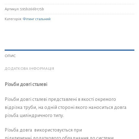
Артикул:
595b266b175b
Категорія:
Фітинг стальний
ОПИС
ДОДАТКОВА ІНФОРМАЦІЯ
Різьби довгі сталеві
Різьби довгі сталеві представлені в якості окремого
відрізка труби, на одній стороні якого наноситься довга
різьба циліндричного типу.
Різьба довга використовується при
підключенні додаткового обладнання до системи