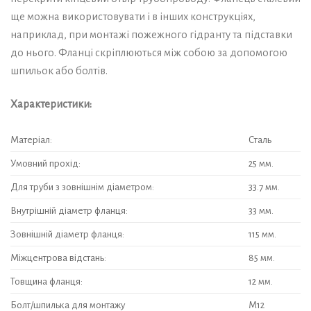
ще можна використовувати і в інших конструкціях,
наприклад, при монтажі пожежного гідранту та підставки
до нього. Фланці скріплюються між собою за допомогою
шпильок або болтів.
Характеристики:
Матеріал:
Сталь
Умовний прохід:
25 мм.
Для труби з зовнішнім діаметром:
33.7 мм.
Внутрішній діаметр фланця:
33 мм.
Зовнішній діаметр фланця:
115 мм.
Міжцентрова відстань:
85 мм.
Товщина фланця:
12 мм.
Болт/шпилька для монтажу
М12