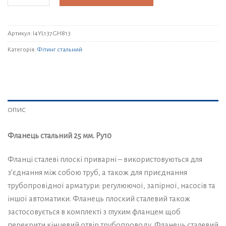
Артикул:
I4YL137GH813
Категорія:
Фітинг стальний
ОПИС
Фланець стальний 25 мм. Py10
Фланці сталеві плоскі приварні – використовуються для
з’єднання між собою труб, а також для приєднання
трубопровідної арматури: регулюючої, запірної, насосів та
іншої автоматики. Фланець плоский сталевий також
застосовується в комплекті з глухим фланцем щоб
перекрити кінцевий отвір трубопроводу. Фланець сталевий