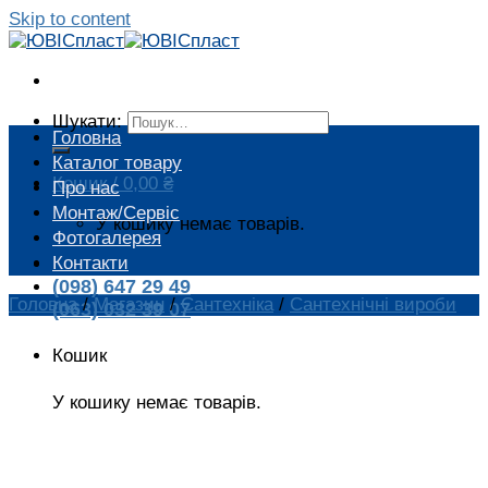
Skip to content
Шукати:
Головна
Каталог товару
Кошик /
0,00
₴
Про нас
Монтаж/Сервіс
У кошику немає товарів.
Фотогалерея
Контакти
(098) 647 29 49
Головна
/
Магазин
/
Сантехніка
/
Сантехнічні вироби
(063) 032 39 07
Кошик
У кошику немає товарів.