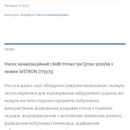
Артикул:
773373
Категорії:
Aquatica
,
Насоси каналізаційні
ОПИС
Насос каналізаційний 1.8кВт Hmax 15м Qmax 320л/хв з
ножем WETRON (773373)
Насоси даної серії обладнані ріжучим механізмом і можуть
застосовуватися для: відкачування забрудненої рідини, які
можуть містити сторонні предмети побутового
використання, відведення дощових стоків з підвалів,
гаражів, водовідведення з затоплених земельних ділянок,
відведення побутових стічних вод, відведення