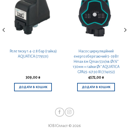
Реле тиску 1.4-2.8 бар (гайка)
Насос циркуляційний
AQUATICA (779531)
енергозберігаючий 5-39Вт
Hmax 6м Qmax 53л/хв Ø1½”
130мм + гайки Ø1″ AQUATICA
GPA25-6/130 III (774052)
309,00
₴
4572,00
₴
ДОДАТИ В КОШИК
ДОДАТИ В КОШИК
ЮВІСпласт © 2026