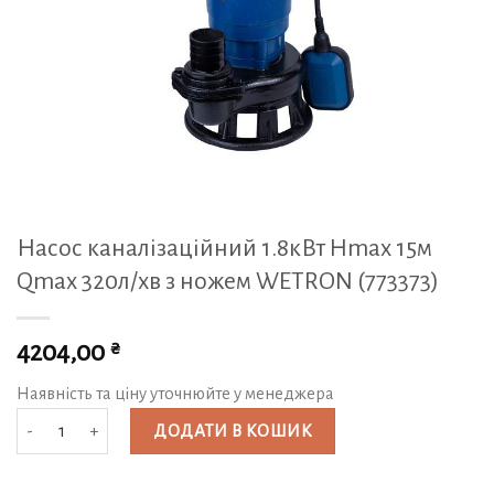
Насос каналізаційний 1.8кВт Hmax 15м
Qmax 320л/хв з ножем WETRON (773373)
₴
4204,00
Наявність та ціну уточнюйте у менеджера
Насос каналізаційний 1.8кВт Hmax 15м Qmax 320л/хв з ножем WETRON (7
ДОДАТИ В КОШИК