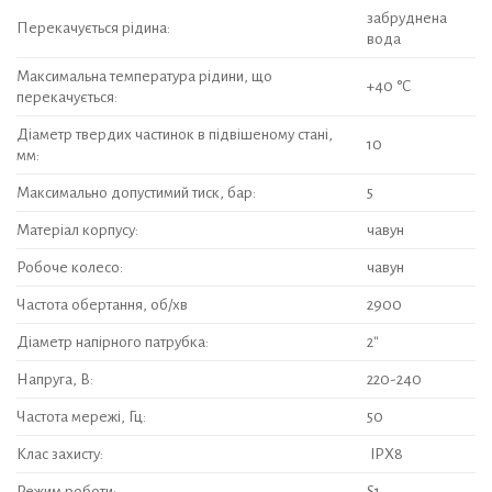
забруднена
Перекачується рідина:
вода
Максимальна температура рідини, що
+40 °C
перекачується:
Діаметр твердих частинок в підвішеному стані,
10
мм:
Максимально допустимий тиск, бар:
5
Матеріал корпусу:
чавун
Робоче колесо:
чавун
Частота обертання, об/хв
2900
Діаметр напірного патрубка:
2″
Напруга, В:
220-240
Частота мережі, Гц:
50
Клас захисту:
IPХ8
Режим роботи:
S1