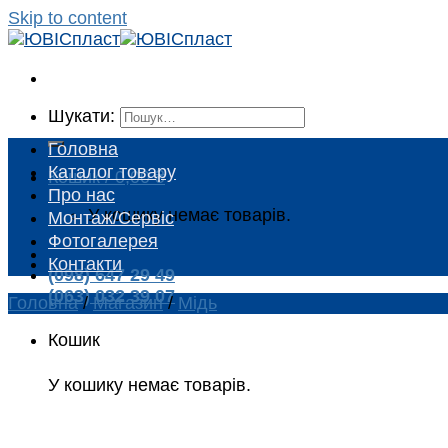
Skip to content
Шукати:
Головна
Каталог товару
Кошик /
0,00
₴
Про нас
У кошику немає товарів.
Монтаж/Сервіс
Фотогалерея
Контакти
(098) 647 29 49
(063) 032 39 07
Головна
/
Магазин
/
Мідь
Кошик
У кошику немає товарів.