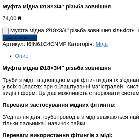
Муфта мідна Ø18×3/4″ різьба зовнішня
74,00
₴
Муфта мідна Ø18x3/4" різьба зовнішня кількість
Додати в кошик
Артикул:
I6IN61C4CNMF
Категорія:
Мідь
Опис
Муфта мідна Ø18×3/4″ різьба зовнішня
Труби з міді і відповідно мідні фітинги для їх з’єд
у всіх областях при облаштуванні магістралей і сист
видів і форм. Це дає можливість створювати системи
Переваги застосування мідних фітингів:
З’єднання для трубопроводів з міді вважаються най
тільки пальника і навичок пайки.
Переваги використання фітингів з міді: