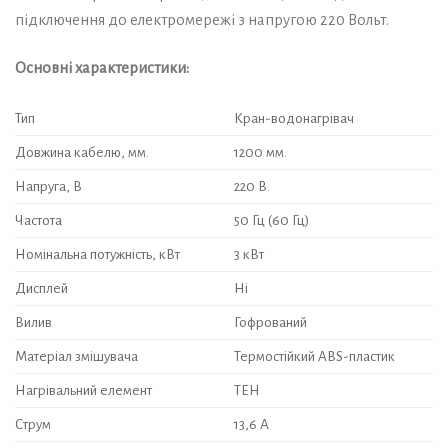
підключення до електромережі з напругою 220 Вольт.
Основні характеристики:
Тип
Кран-водонагрівач
Довжина кабелю, мм.
1200 мм.
Напруга, В
220 В.
Частота
50 Гц (60 Гц)
Номінальна потужність, кВт
3 кВт
Дисплей
Ні
Вилив
Гофрований
Матеріал змішувача
Термостійкий ABS-пластик
Нагрівальний елемент
ТЕН
Струм
13,6 А