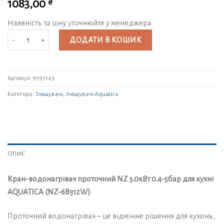
₴
1083,00
Наявність та ціну уточнюйте у менеджера
Кран-водонагрівач проточний NZ 3.0кВт 0.4-5бар для кухні AQUATICA 
ДОДАТИ В КОШИК
Артикул:
9797143
Категорії:
Змішувачі
,
Змішувачі Aquatica
ОПИС
Кран-водонагрівач проточний NZ 3.0кВт 0.4-5бар для кухні
AQUATICA (NZ-6B312W)
Проточний водонагрівач – це відмінне рішення для кухонь,