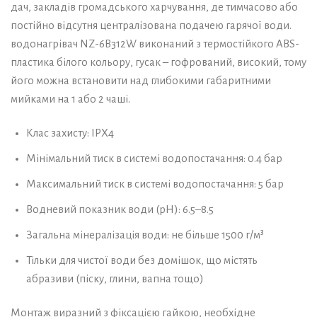
дач, закладів громадського харчування, де тимчасово або
постійно відсутня централізована подачею гарячої води.
водонагрівач NZ-6B312W виконаний з термостійкого ABS-
пластика білого кольору, гусак – гофрований, високий, тому
його можна встановити над глибокими габаритними
мийками на 1 або 2 чаші.
Клас захисту: IPX4
Мінімальний тиск в системі водопостачання: 0.4 бар
Максимальний тиск в системі водопостачання: 5 бар
Водневий показник води (pH): 6.5–8.5
Загальна мінералізація води: не більше 1500 г/м³
Тільки для чистої води без домішок, що містять
абразиви (піску, глини, вапна тощо)
Монтаж виразний з фіксацією гайкою, необхідне