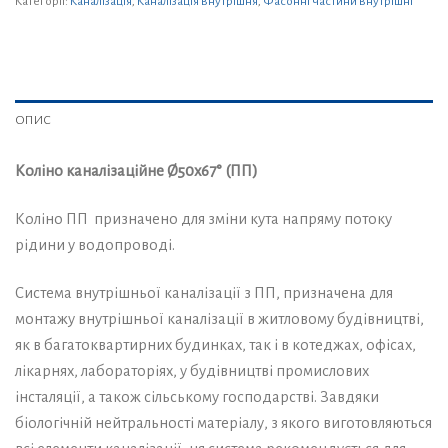
Категорії:
Каналізація
,
Каналізація внутрішня
,
Фасонні частини внутрішні
ОПИС
Коліно каналізаційне Ø50х67° (ПП)
Коліно ПП призначено для зміни кута напряму потоку
рідини у водопроводі.
Система внутрішньої каналізації з ПП, призначена для
монтажу внутрішньої каналізації в житловому будівництві,
як в багатоквартирних будинках, так і в котеджах, офісах,
лікарнях, лабораторіях, у будівництві промислових
інсталяції, а також сільському господарстві. Завдяки
біологічній нейтральності матеріалу, з якого виготовляються