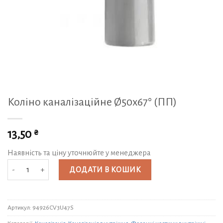
Коліно каналізаційне Ø50х67° (ПП)
₴
13,50
Наявність та ціну уточнюйте у менеджера
Коліно каналізаційне Ø50х67° (ПП) кількість
ДОДАТИ В КОШИК
Артикул:
94926CV3U47S