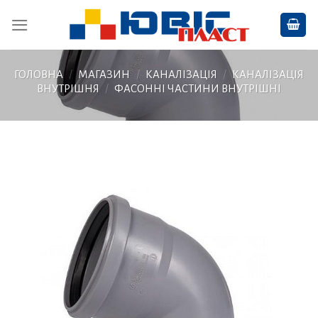
Skip
to
content
ГОЛОВНА
/
МАГАЗИН
/
КАНАЛІЗАЦІЯ
/
КАНАЛІЗАЦІЯ
ВНУТРІШНЯ
/
ФАСОННІ ЧАСТИНИ ВНУТРІШНІ