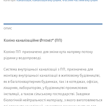
Категорії:
Каналізація
,
Каналізація внутрішня
,
Фасонні частини внутрішні
ОПИС
Коліно каналізаційне Ø110х67° (ПП)
Коліно ПП призначено для зміни кута напряму потоку
рідини у водопроводі.
Система внутрішньої каналізації з ПП, призначена для
монтажу внутрішньої каналізації в житловому будівництві,
як в багатоквартирних будинках, так і в котеджах, офісах,
лікарнях, лабораторіях, у будівництві промислових
інсталяції, а також сільському господарстві. Завдяки
біологічній нейтральності матеріалу, з якого виготовляються