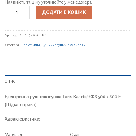
Наявність та ціну уточнюйте у менеджера
Електрична рушникосушка Laris Класік ЧФ6 500 x 600 Е (Підкл. справа)
ДОДАТИ В КОШИК
Артикул:
2HAE94A7OUBC
Категорії:
Електричні
,
Рушникосушки емальовані
ОПИС
Електрична рушникосушка Laris Класік ЧФ6 500 x 600 Е
(Підкл. справа)
Характеристики:
Матеріал:
Сталь