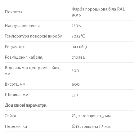
Фарба порошкова біла RAL
Покриття:
9016
Напруга живлення:
220В
Температура поверхні виробу:
50±5℃
Регулятор:
на стійці
Розміщення кабеля:
справа
Відстань між центрами стійок,
500
мм
Висота, мм
600
Ширина, мм
530
Додаткові параметри:
Стійка
∅30, товщина 1,5 мм.
Перемичка
∅18, товщина 1,5 мм.