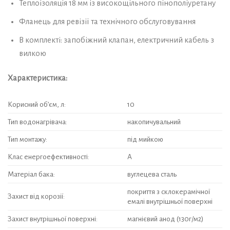
Теплоізоляція 18 мм із високощільного пінополіуретану
Фланець для ревізії та технічного обслуговування
В комплекті: запобіжний клапан, електричний кабель з
вилкою
Характеристика:
Корисний об’єм, л:
10
Тип водонагрівача:
накопичувальний
Тип монтажу:
під мийкою
Клас енергоефективності:
А
Матеріал бака:
вуглецева сталь
покриття з склокерамічної
Захист від корозії:
емалі внутрішньої поверхні
Захист внутрішньої поверхні:
магнієвий анод (130г/м2)