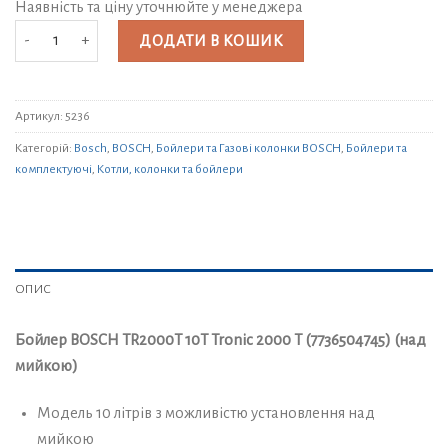
Наявність та ціну уточнюйте у менеджера
Бойлер BOSCH TR2000T 10T Tronic 2000 T (7736504745) (над мийкою) кі
ДОДАТИ В КОШИК
Артикул:
5236
Категорій:
Bosch
,
BOSCH
,
Бойлери та Газові колонки BOSCH
,
Бойлери та
комплектуючі
,
Котли, колонки та бойлери
ОПИС
Бойлер BOSCH TR2000T 10T Tronic 2000 T (7736504745) (над
мийкою)
Модель 10 літрів з можливістю установлення над
мийкою