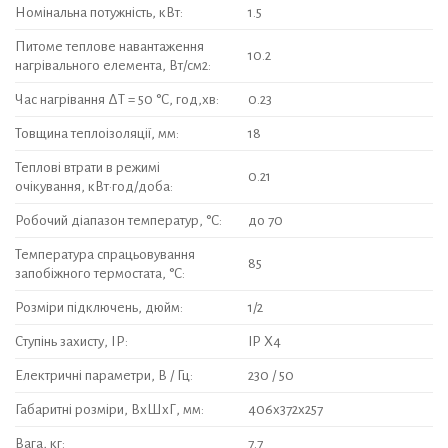
Номінальна потужність, кВт:
1.5
Питоме теплове навантаження
10.2
нагрівального елемента, Вт/см2:
Час нагрівання ΔТ = 50 °C, год,хв:
0.23
Товщина теплоізоляції, мм:
18
Теплові втрати в режимі
0.21
очікування, кВт·год/доба:
Робочий діапазон температур, °C:
до 70
Температура спрацьовування
85
запобіжного термостата, °C:
Розміри підключень, дюйм:
1/2
Ступінь захисту, ІР:
IP X4
Електричні параметри, В / Гц:
230 / 50
Габаритні розміри, ВхШхГ, мм:
406x372x257
Вага, кг:
7.7