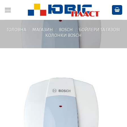
Skip
to
content
ГОЛОВНА
/
МАГАЗИН
/
BOSCH
/
БОЙЛЕРИ ТА ГАЗОВІ
КОЛОНКИ BOSCH