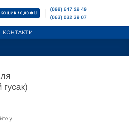
(098) 647 29 49
КОШИК /
0,00
₴
(063) 032 39 07
КОНТАКТИ
для
 гусак)
йте у