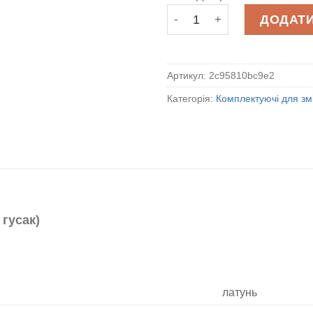
Аератор №3 (для ванни кор
ДОДАТИ
Артикул:
2c95810bc9e2
Категорія:
Комплектуючі для зм
гусак)
латунь