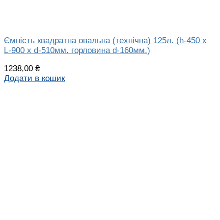
Ємність квадратна овальна (технічна) 125л. (h-450 х
L-900 х d-510мм. горловина d-160мм.)
1238,00
₴
Додати в кошик