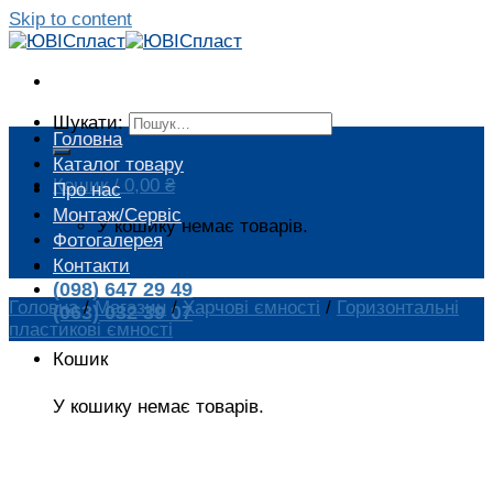
Skip to content
Шукати:
Головна
Каталог товару
Кошик /
0,00
₴
Про нас
Монтаж/Сервіс
У кошику немає товарів.
Фотогалерея
Контакти
(098) 647 29 49
Головна
/
Магазин
/
Харчові ємності
/
Горизонтальні
(063) 032 39 07
пластикові ємності
Кошик
У кошику немає товарів.