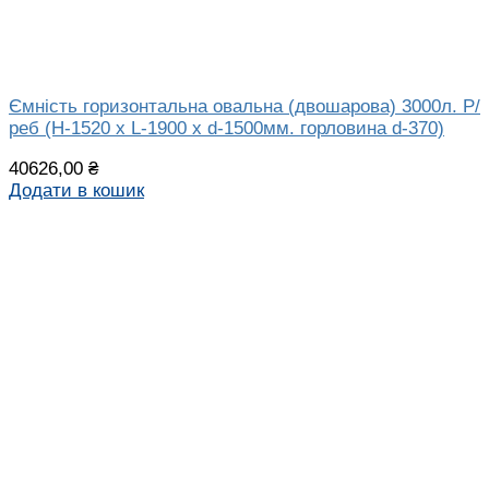
Ємність горизонтальна овальна (двошарова) 3000л. Р/
реб (H-1520 х L-1900 х d-1500мм. горловина d-370)
40626,00
₴
Додати в кошик