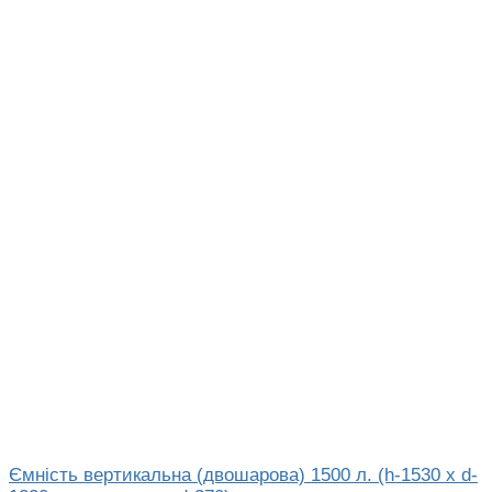
Ємність вертикальна (двошарова) 1500 л. (h-1530 x d-