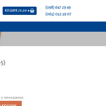
(098) 647 29 49
КОШИК /
0,00
₴
(063) 032 39 07
5)
е у менеджера
ількість