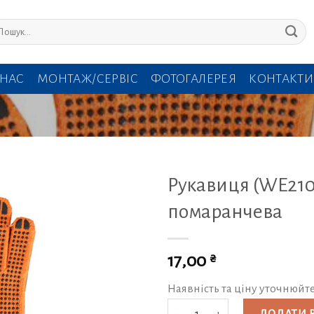
кати:
 НАС
МОНТАЖ/СЕРВІС
ФОТОГАЛЕРЕЯ
КОНТАКТИ
Рукавиця (WE210
помаранчева
₴
17,00
Наявність та ціну уточнюйт
Рукавиця (WE2105) помаранчева к