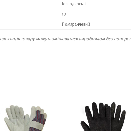
Господарські
10
Помаранчевий
омплектація товару можуть змінюватися виробником без попере