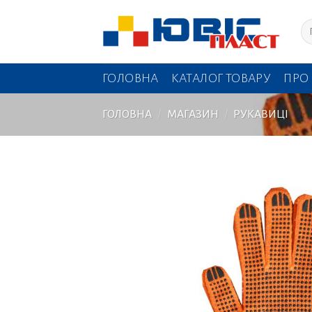
Skip
Шу
to
content
ГОЛОВНА
КАТАЛОГ ТОВАРУ
ПРО
ГОЛОВНА
/
МАГАЗИН
/
РУКАВИЦІ