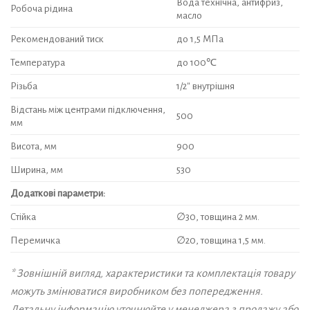
Вода технічна, антифриз,
Робоча рідина
масло
Рекомендований тиск
до 1,5 МПа
Температура
до 100℃
Різьба
1/2″ внутрішня
Відстань між центрами підключення,
500
мм
Висота, мм
900
Ширина, мм
530
Додаткові параметри:
Стійка
∅30, товщина 2 мм.
Перемичка
∅20, товщина 1,5 мм.
* Зовнішній вигляд, характеристики та комплектація товару
можуть змінюватися виробником без попередження.
Детальну інформацію уточнюйте у менеджера з продажу або