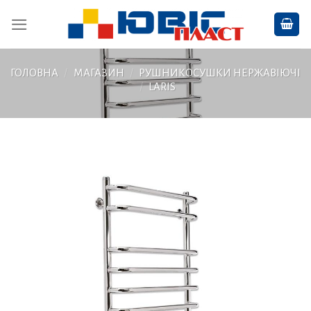
Skip
to
content
ГОЛОВНА
/
МАГАЗИН
/
РУШНИКОСУШКИ НЕРЖАВІЮЧІ
/
LARIS