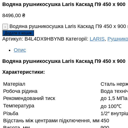
Водяна рушникосушка Laris Каскад П9 450 х 900
8496,00
₴
Водяна рушникосушка Laris Каскад П9 450 х 900 к
Додати в кошик
Артикул:
B4L4DX9HBYNB
Категорії:
LARIS
,
Рушнико
Опис
Водяна рушникосушка Laris Каскад П9 450 х 900
Характеристики:
Матеріал
Сталь нерж
Робоча рідина
Вода техні
Рекомендований тиск
до 1,5 МПа
Температура
до 100℃
Різьба
1/2″ внутрі
Відстань між центрами підключення, мм
450
Висота, мм
900