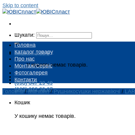
Skip to content
Шукати:
Головна
Каталог товару
Кошик /
0,00
₴
Про нас
У кошику немає товарів.
Монтаж/Сервіс
Фотогалерея
Контакти
(098) 647 29 49
(063) 032 39 07
Головна
/
Магазин
/
Рушникосушки нержавіючі
/
LAR
Кошик
У кошику немає товарів.