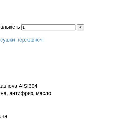
ількість
сушки нержавіючі
авіюча AISI304
чна, антифриз, масло
шня