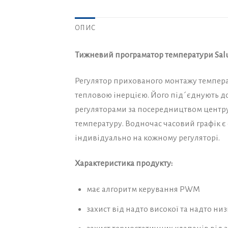
ОПИС
Тижневий програматор температури Sal
Регулятор прихованого монтажу темпер
тепловою інерцією. Його під´єднують до
регуляторами за посередництвом центру
температуру. Водночас часовий графік є
індивідуально на кожному регуляторі.
Характеристика продукту:
має алгоритм керування PWM
захист від надто високої та надто ни