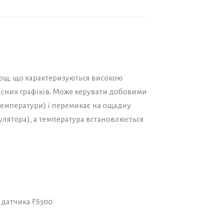
ощ, що характеризуються високою
асних графіків. Може керувати добовими
температури) i перемикає на ощадну
улятора), а температура встановлюється
 датчика FS300