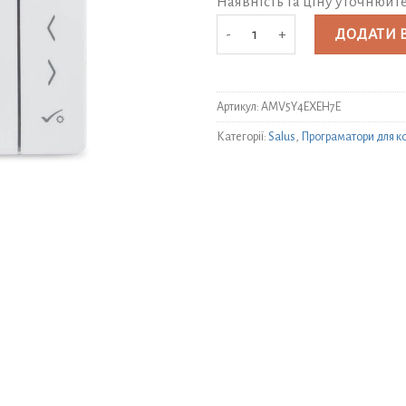
Наявність та ціну уточнюйт
Тижневий програматор температу
ДОДАТИ 
Артикул:
AMV5Y4EXEH7E
Категорії:
Salus
,
Програматори для к