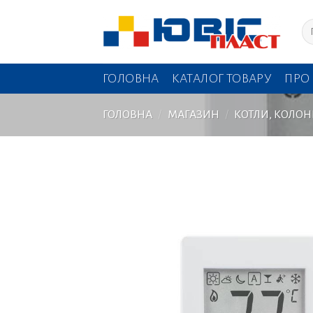
Skip
Шу
to
content
ГОЛОВНА
КАТАЛОГ ТОВАРУ
ПРО
ГОЛОВНА
/
МАГАЗИН
/
КОТЛИ, КОЛОН