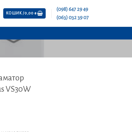
(098) 647 29 49
КОШИК /
0,00
₴
(063) 032 39 07
аматор
us VS30W