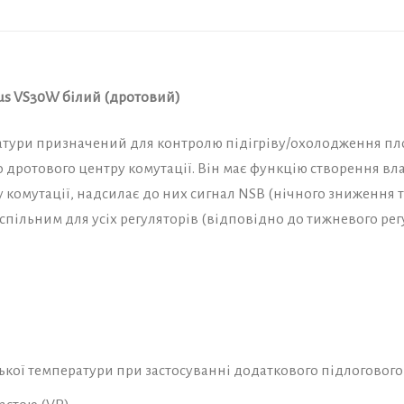
us VS30W білий (дротовий)
атури призначений для контролю підігріву/охолодження пл
 дротового центру комутації. Він має функцію створення вл
 комутації, надсилає до них сигнал NSB (нічного зниження 
 спільним для усіх регуляторів (відповідно до тижневого рег
зької температури при застосуванні додаткового підлогового