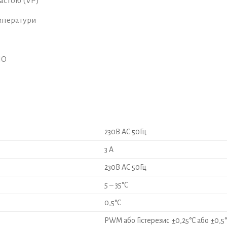
астою (VP)
емператури
NO
230В AC 50Гц
3 A
230В AC 50Гц
5 – 35°C
0,5°C
PWM або Гістерезис ±0,25°C або ±0,5