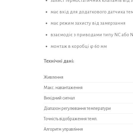
захист термостатичних клапанів від з
має вхід для додаткового датчика т
має режим захисту від замерзання
взаємодіє з приводами типу NC або 
монтаж в коробці φ 60 мм
Технічні дані:
Живлення
Макс. навантаження
Вихідний сигнал
Діапазон регулювання температури
Точність відображення темп.
Алгоритм управління