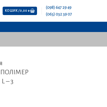
(098) 647 29 49
КОШИК /
0,00
₴
(063) 032 39 07
я
-ПОЛІМЕР
 L – 3