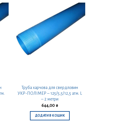
н
Труба харчова для свердловин
тм.
УКР-ПОЛІМЕР – 125/5,5/12,5 атм. L
– 2 метри
644,00
₴
ДОДАТИ В КОШИК