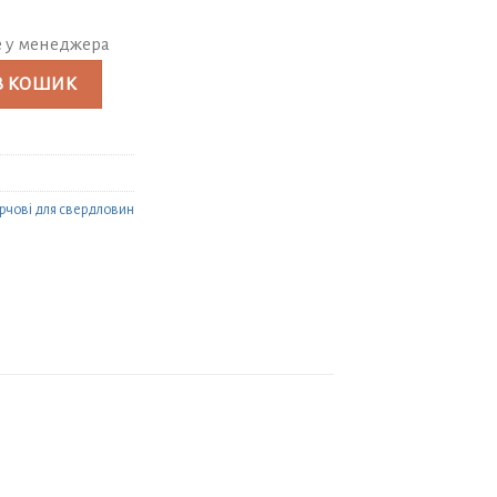
е у менеджера
Р-ПОЛІМЕР - 160/7,0/12,5 атм. L - 3 метри кількість
В КОШИК
рчові для свердловин