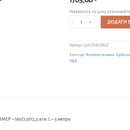
1705,00
Наявність та ціну уточнюйт
Труба харчова для свердловин УК
ДОДАТИ 
Артикул:
Q7LGY7EUSK2Z
Категорії:
Водопостачання
,
Труби ха
ПВХ
Р – 160/7,0/12,5 атм. L – 3 метри