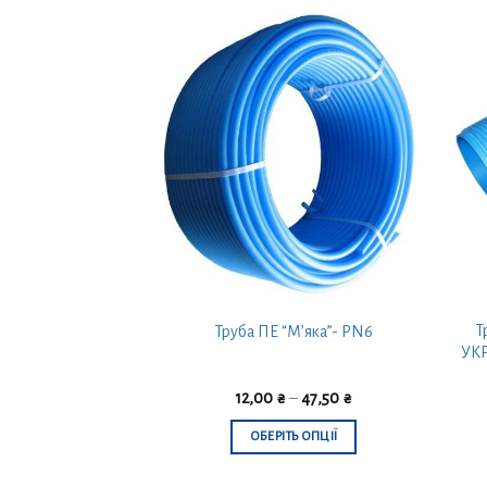
Т
сталпласт”- PN6
Труба ПЕ “М’яка”- PN6
УКР
–
63,00
₴
12,00
₴
–
47,50
₴
ТЬ ОПЦІЇ
ОБЕРІТЬ ОПЦІЇ
Цей
Цей