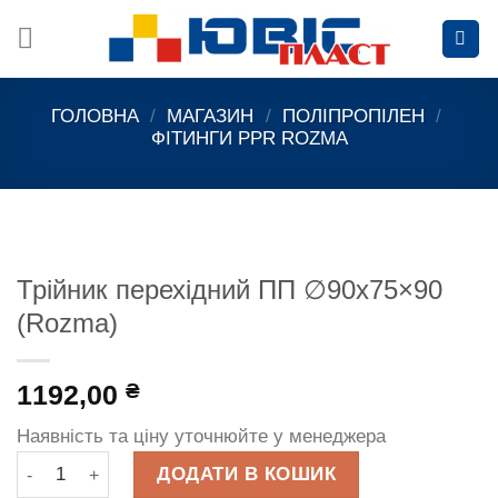
Skip
to
content
ГОЛОВНА
/
МАГАЗИН
/
ПОЛІПРОПІЛЕН
/
ФІТИНГИ PPR ROZMA
Трійник перехідний ПП ∅90х75×90
(Rozma)
1192,00
₴
Наявність та ціну уточнюйте у менеджера
Трійник перехідний ПП ∅90х75x90 (Rozma) кількість
ДОДАТИ В КОШИК