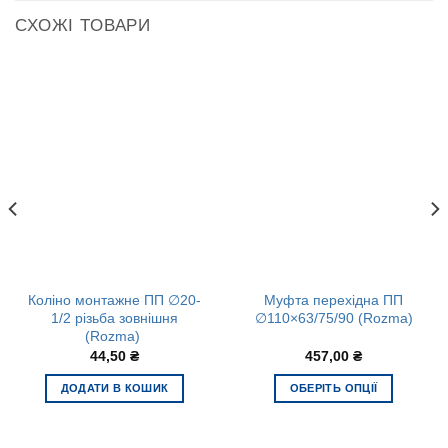
СХОЖІ ТОВАРИ
Коліно монтажне ПП ∅20-
Муфта перехідна ПП
1/2 різьба зовнішня
∅110×63/75/90 (Rozma)
(Rozma)
44,50
₴
457,00
₴
ДОДАТИ В КОШИК
ОБЕРІТЬ ОПЦІЇ
Цей
товар