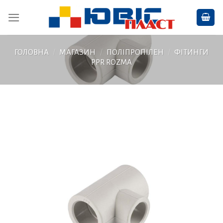
Skip
to
content
ГОЛОВНА
/
МАГАЗИН
/
ПОЛІПРОПІЛЕН
/
ФІТИНГИ
PPR ROZMA