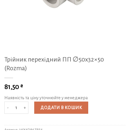
Трійник перехідний ПП ∅50х32×50
(Rozma)
₴
81,50
Наявність та ціну уточнюйте у менеджера
Трійник перехідний ПП ∅50х32x50 (Rozma) кількість
ДОДАТИ В КОШИК
Артикул:
23IX6D86ZRS6