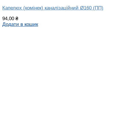
Капелюх (комінек) каналізаційний Ø160 (ПП)
94,00
₴
Додати в кошик