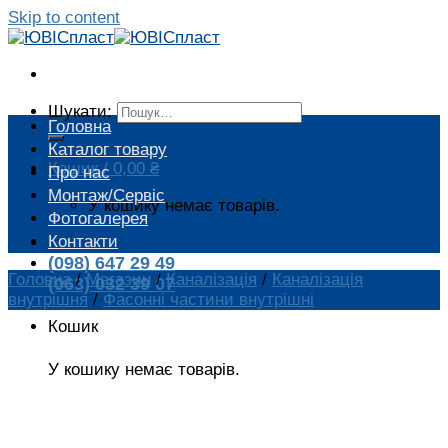
Skip to content
Шукати:
Головна
Каталог товару
Кошик /
0,00
₴
Про нас
Монтаж/Сервіс
У кошику немає товарів.
Фотогалерея
Контакти
(098) 647 29 49
Головна
/
Магазин
/
Каналізація
/
Каналізація
(063) 032 39 07
внутрішня
/
Фасонні частини внутрішні
Кошик
У кошику немає товарів.