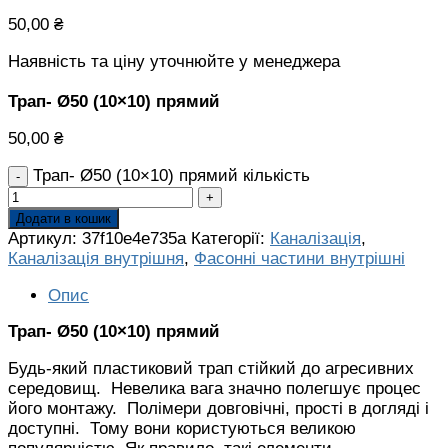
50,00
₴
Наявність та ціну уточнюйте у менеджера
Трап- Ø50 (10×10) прямий
50,00
₴
Трап- Ø50 (10×10) прямий кількість
Додати в кошик
Артикул:
37f10e4e735a
Категорії:
Каналізація
,
Каналізація внутрішня
,
Фасонні частини внутрішні
Опис
Трап- Ø50 (10×10) прямий
Будь-який пластиковий трап стійкий до агресивних
середовищ. Невелика вага значно полегшує процес
його монтажу. Полімери довговічні, прості в догляді і
доступні. Тому вони користуються великою