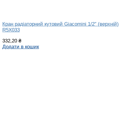
Кран радіаторний кутовий Giacomini 1/2″ (верхній)
R5X033
332,20
₴
Додати в кошик