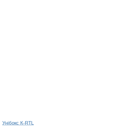
Унібокс К-RTL