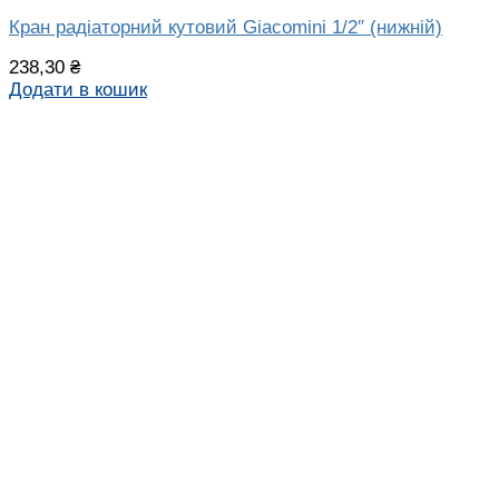
Кран радіаторний кутовий Giacomini 1/2″ (нижній)
238,30
₴
Додати в кошик