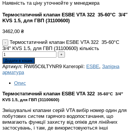
Наявність та ціну уточнюйте у менеджера
Термостатичний клапан ESBE VTA 322 35-60°С 3/4″
KVS 1.5, для ГВП (31100600)
3462,00
₴
Термостатичний клапан ESBE VTA 322 35-60°С
3/4" KVS 1.5, для ГВП (31100600) кількість
Додати в кошик
Артикул:
RW65C6LTYNR9
Категорії:
ESBE
,
Запірна
арматура
Опис
Термостатичний клапан ESBE VTA 322
35-60°С
3/4″
KVS 1.5, для ГВП (31100600)
Змішувальні клапани серій VTA вибір номер один для
побутових систем гарячого водопостачання, що
вимагають функції захисту від опіків для лінійних
застосувань, і там, де використовуються інші