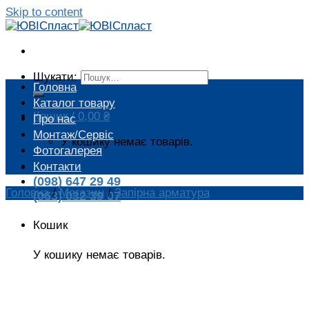
Skip to content
Шукати:
Головна
Каталог товару
Кошик /
0,00
₴
Про нас
Монтаж/Сервіс
У кошику немає товарів.
Фотогалерея
Контакти
(098) 647 29 49
Головна
/
Магазин
/
Запірна арматура
(063) 032 39 07
Кошик
У кошику немає товарів.