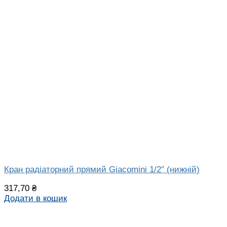
Кран радіаторний прямий Giacomini 1/2″ (нижній)
317,70
₴
Додати в кошик