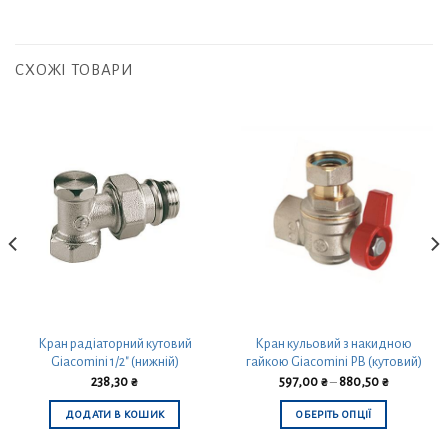
СХОЖІ ТОВАРИ
Кран радіаторний кутовий
Кран кульовий з накидною
Giacomini 1/2″ (нижній)
гайкою Giacomini РВ (кутовий)
238,30
₴
597,00
₴
–
880,50
₴
ДОДАТИ В КОШИК
ОБЕРІТЬ ОПЦІЇ
Цей