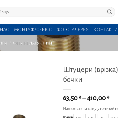
кати:
 НАС
МОНТАЖ/СЕРВІС
ФОТОГАЛЕРЕЯ
КОНТАКТИ
НГИ
/
ФІТИНГ ЛАТУННИЙ
Штуцери (врізка)
бочки
₴
₴
63,50
–
410,00
Наявність та ціну уточнюйт
Розмір: