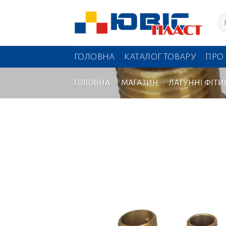
Skip
Шу
to
content
ГОЛОВНА
КАТАЛОГ ТОВАРУ
ПРО
ГОЛОВНА
/
МАГАЗИН
/
ЛАТУННІ ФІТИ