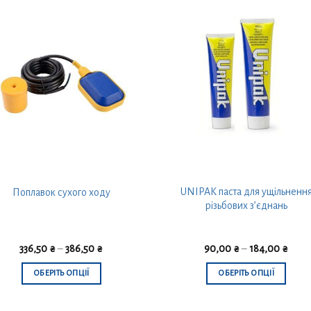
UNIPAK паста для ущільненн
Поплавок сухого ходу
різьбових з’єднань
336,50
₴
–
386,50
₴
90,00
₴
–
184,00
₴
ОБЕРІТЬ ОПЦІЇ
ОБЕРІТЬ ОПЦІЇ
Цей
Цей
товар
товар