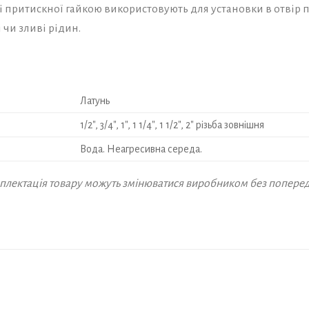
і притискної гайкою використовують для установки в отвір п
 чи зливі рідин.
Латунь
1/2″, 3/4″, 1″, 1 1/4″, 1 1/2″, 2″ різьба зовнішня
Вода. Неагресивна середа.
омплектація товару можуть змінюватися виробником без попере