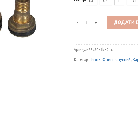
1/2"
3/4"
1"
1 1/4"
Штуцери (врізка) для бочки кільк
ДОДАТИ 
Артикул:
56c39efb82d4
Категорії:
Різне
,
Фітинг латунний
,
Хар