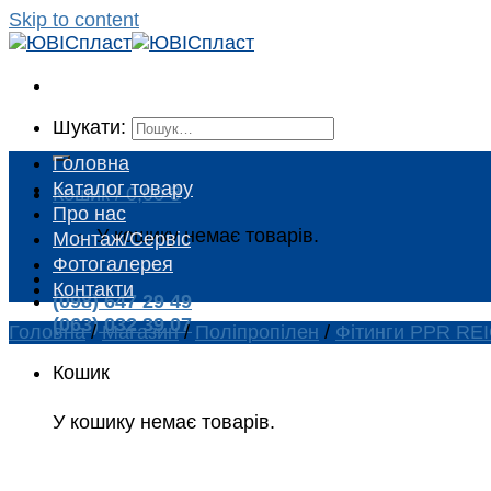
Skip to content
Шукати:
Головна
Каталог товару
Кошик /
0,00
₴
Про нас
У кошику немає товарів.
Монтаж/Сервіс
Фотогалерея
Контакти
(098) 647 29 49
(063) 032 39 07
Головна
/
Магазин
/
Поліпропілен
/
Фітинги PPR RE
Кошик
У кошику немає товарів.