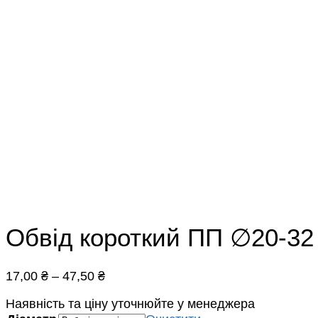
Обвід короткий ПП ∅20-32
17,00
₴
–
47,50
₴
Наявність та ціну уточнюйте у менеджера