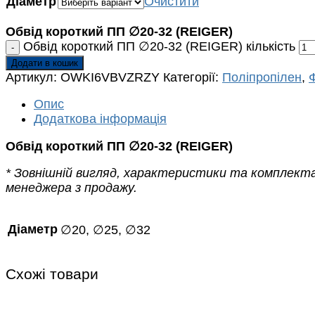
Діаметр
Очистити
Обвід короткий ПП ∅20-32 (REIGER)
Обвід короткий ПП ∅20-32 (REIGER) кількість
Додати в кошик
Артикул:
OWKI6VBVZRZY
Категорії:
Поліпропілен
,
Опис
Додаткова інформація
Обвід короткий ПП ∅20-32 (REIGER)
* Зовнішній вигляд, характеристики та комплект
менеджера з продажу.
Діаметр
∅20, ∅25, ∅32
Схожі товари