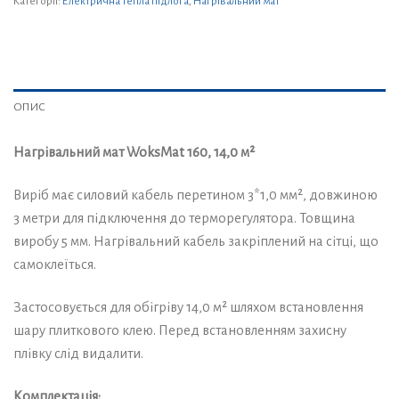
Категорії:
Електрична тепла підлога
,
Нагрівальний мат
ОПИС
Нагрівальний мат WoksMat 160, 14,0 м²
Виріб має силовий кабель перетином 3*1,0 мм², довжиною
3 метри для підключення до терморегулятора. Товщина
виробу 5 мм. Нагрівальний кабель закріплений на сітці, що
самоклеїться.
Застосовується для обігріву 14,0 м² шляхом встановлення
шару плиткового клею. Перед встановленням захисну
плівку слід видалити.
Комплектація: