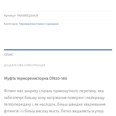
Артикул:
YNX8RJQ3I9UX
Категорія:
Терморезисторні з’єднання
ОПИС
ДОДАТКОВА ІНФОРМАЦІЯ
Муфта терморезисторна DN20-160
Фітинг має закриту спіраль прямокутного перетину, яка
забезпечує більшу зону нагрівання поверхні і найкращу
теплопередачу і, як наслідок, більш швидке зварювання
фітингів і її більш високу якість. Легко видаляється упор.