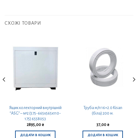
СХОЖІ ТОВАРИ
Ящик колекторний внутрішній
Труба м/п 16×2.0 Kisan
“ASG” – №2 (575-665x565x110-
(біла) 200 м.
175) 6558053
2895,00
₴
37,00
₴
ДОДАТИ В КОШИК
ДОДАТИ В КОШИК