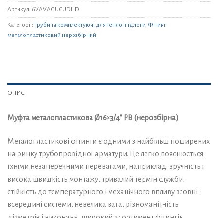
Артикул:
6VAVAOUCUDHD
Категорії:
Труби та комплектуючі для теплої підлоги
,
Фітинг
металопластиковий нерозбірний
ОПИС
Муфта металопластикова Ø16×3/4″ РВ (нерозбірна)
Металопластикові фітинги є одними з найбільш поширених
на ринку трубопровідної арматури. Це легко пояснюється
їхніми незаперечними перевагами, наприклад: зручність і
висока швидкість монтажу, тривалий термін служби,
стійкість до температурного і механічного впливу ззовні і
всередині системи, невелика вага, різноманітність
діаметрів і виконань, широкий асортимент фітингів.