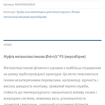
Артикул:
B6IHSM8Z8JUK
Категорії:
Труби та комплектуючі для теплої підлоги
,
Фітинг
металопластиковий нерозбірний
ОПИС
Муфта металопластикова Ø16×1/2″ РЗ (нерозбірне)
Металопластикові фітинги є одними з найбільш поширених
на ринку трубопровідної арматури. Це легко пояснюється
їхніми незаперечними перевагами, наприклад: зручність і
висока швидкість монтажу, тривалий термін служби,
стійкість до температурного і механічного впливу ззовні і
всередині системи, невелика вага, різноманітність
діаметрів і виконань, широкий асортимент фітингів.