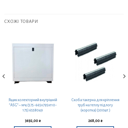
СХОЖІ ТОВАРИ
Ящик колекторний внутрішній
Скоба такерна для кріплення
“ASG” – №4 (575-665x795x110-
труб на теплу підлогу
175) 6558049
(коротка) (300шт.)
3692,00
₴
268,00
₴