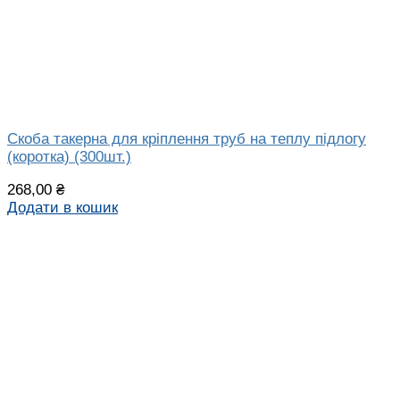
Скоба такерна для кріплення труб на теплу підлогу
(коротка) (300шт.)
268,00
₴
Додати в кошик