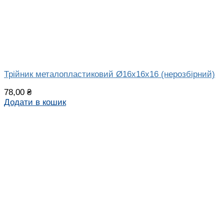
Трійник металопластиковий Ø16x16x16 (нерозбірний)
78,00
₴
Додати в кошик