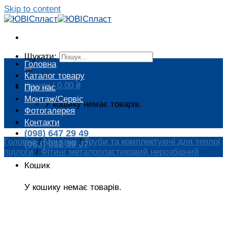
Skip to content
Шукати:
Головна
Каталог товару
Кошик /
0,00
₴
Про нас
Монтаж/Сервіс
У кошику немає товарів.
Фотогалерея
Контакти
(098) 647 29 49
Головна
/
Магазин
/
Труби та комплектуючі для теплої
(063) 032 39 07
підлоги
/
Фітинг металопластиковий нерозбірний
Кошик
У кошику немає товарів.