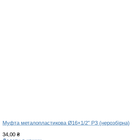
Муфта металопластикова Ø16×1/2″ РЗ (нерозбірна)
34,00
₴