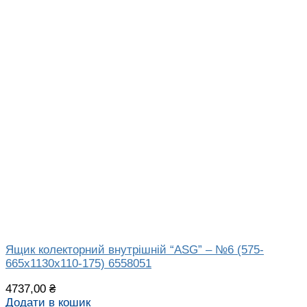
Ящик колекторний внутрішній “ASG” – №6 (575-
665x1130x110-175) 6558051
4737,00
₴
Додати в кошик