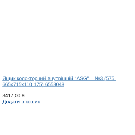
Ящик колекторний внутрішній “ASG” – №3 (575-
665x715x110-175) 6558048
3417,00
₴
Додати в кошик