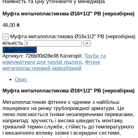
Наявність та ціну уточнюйте у менеджера
Муфта металопластикова Ø16×1/2″ РВ (нерозбірна)
46,00
₴
Муфта металопластикова Ø16x1/2" РВ (нерозбірна)
кількість
Додати в кошик
Артикул:
726b00d28e38
Категорії:
Труби та
комплектуючі для теплої підлоги
,
Фітинг
металопластиковий нерозбірний
Опис
Муфта металопластикова Ø16×1/2″ РВ (нерозбірна)
Металопластикові фітинги є одними з найбільш
поширених на ринку трубопровідної арматури. Це
легко пояснюється їхніми незаперечними перевагами,
наприклад: зручність і висока швидкість монтажу,
тривалий термін служби, стійкість до температурного
і механічного впливу ззовні і всередині системи,