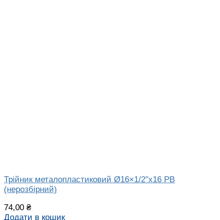
Трійник металопластиковий Ø16×1/2″x16 РВ
(нерозбірний)
74,00
₴
Додати в кошик