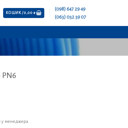
(098) 647 29 49
КОШИК /
0,00
₴
(063) 032 39 07
- PN6
е у менеджера