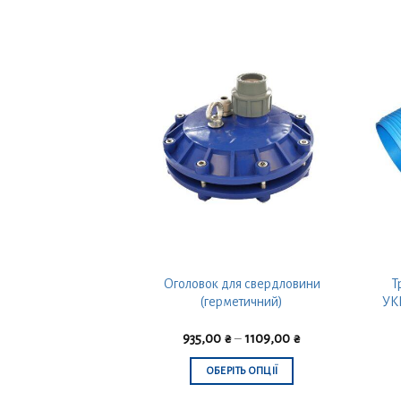
 для свердловин
Оголовок для свердловини
Т
ст” ∅160/6,2/12,5
(герметичний)
УК
– 3 метри
8,00
₴
935,00
₴
–
1109,00
₴
 В КОШИК
ОБЕРІТЬ ОПЦІЇ
Цей