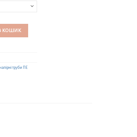
В КОШИК
напірні труби ПЕ