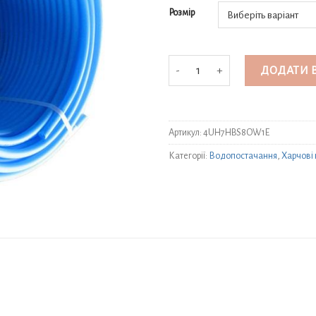
Розмір
Труба ПЕ "М'яка"- PN6 кількість
ДОДАТИ 
Артикул:
4UH7HBS8OW1E
Категорії:
Водопостачання
,
Харчові 