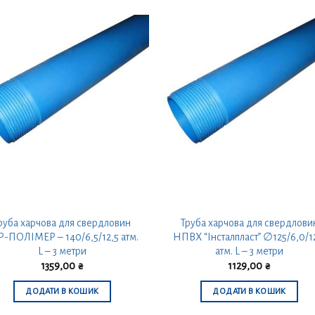
руба харчова для свердловин
Труба харчова для свердлови
Р-ПОЛІМЕР – 140/6,5/12,5 атм.
НПВХ “Інсталпласт” ∅125/6,0/1
L – 3 метри
атм. L – 3 метри
1359,00
₴
1129,00
₴
ДОДАТИ В КОШИК
ДОДАТИ В КОШИК