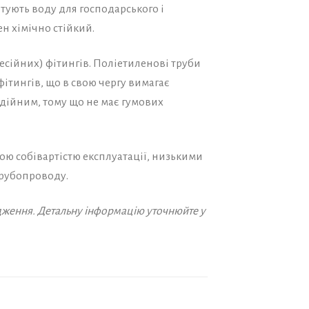
ують воду для господарського і
н хімічно стійкий.
сійних) фітингів. Поліетиленові труби
ітингів, що в свою чергу вимагає
адійним, тому що не має гумових
ою собівартістю експлуатації, низькими
трубопроводу.
дження. Детальну інформацію уточнюйте у