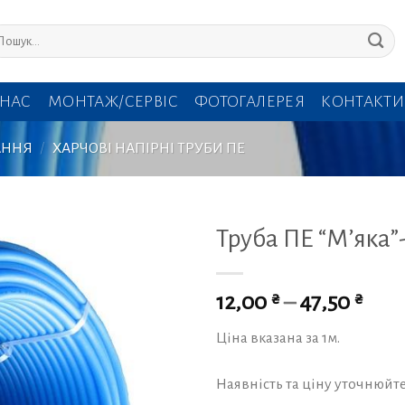
кати:
 НАС
МОНТАЖ/СЕРВІС
ФОТОГАЛЕРЕЯ
КОНТАКТИ
АННЯ
/
ХАРЧОВІ НАПІРНІ ТРУБИ ПЕ
Труба ПЕ “М’яка”
₴
₴
12,00
–
47,50
Ціна вказана за 1м.
Наявність та ціну уточнюйт