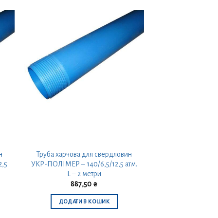
н
Труба харчова для свердловин
2,5
УКР-ПОЛІМЕР – 140/6,5/12,5 атм.
L – 2 метри
887,50
₴
ДОДАТИ В КОШИК