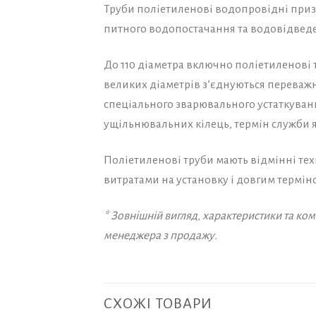
Труби поліетиленові водопровідні приз
питного водопостачання та водовідведенн
До 110 діаметра включно поліетиленові 
великих діаметрів з’єднуються переважн
спеціального зварювального устаткуванн
ущільнювальних кілець, термін служби 
Поліетиленові труби мають відмінні тех
витратами на установку і довгим термін
* Зовнішній вигляд, характеристики та к
менеджера з продажу.
СХОЖІ ТОВАРИ