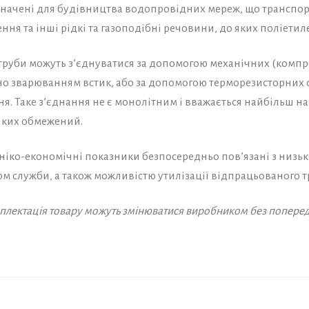
начені для будівництва водопровідних мереж, що транспорт
я та інші рідкі та газоподібні речовини, до яких поліетиле
труби можуть з’єднуватися за допомогою механічних (компре
о зварюванням встик, або за допомогою терморезисторних ф
я. Таке з’єднання не є монолітним і вважається найбільш н
яких обмежений.
ніко-економічні показники безпосередньо пов’язані з низьк
ом служби, а також можливістю утилізації відпрацьованого 
омплектація товару можуть змінюватися виробником без попере