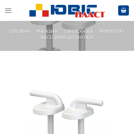
Skip
to
content
ГОЛОВНА
/
МАГАЗИН
/
САНТЕХНІКА
/
АРМАТУРА І
АКСЕСУАРИ ДО УНІТАЗУ