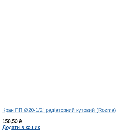
Кран ПП ∅20-1/2″ радіаторний кутовий (Rozma)
158,50
₴
Додати в кошик