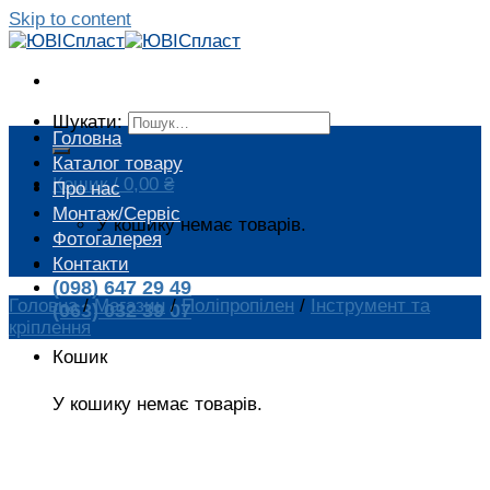
Skip to content
Шукати:
Головна
Каталог товару
Кошик /
0,00
₴
Про нас
Монтаж/Сервіс
У кошику немає товарів.
Фотогалерея
Контакти
(098) 647 29 49
Головна
/
Магазин
/
Поліпропілен
/
Інструмент та
(063) 032 39 07
кріплення
Кошик
У кошику немає товарів.