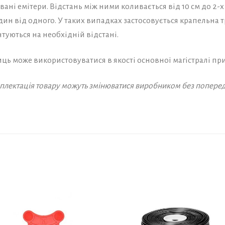
ані емітери. Відстань між ними коливається від 10 см до 2-х
ин від одного. У таких випадках застосовується крапельна т
нтуються на необхідній відстані.
иць може використовуватися в якості основної магістралі пр
омплектація товару можуть змінюватися виробником без попере