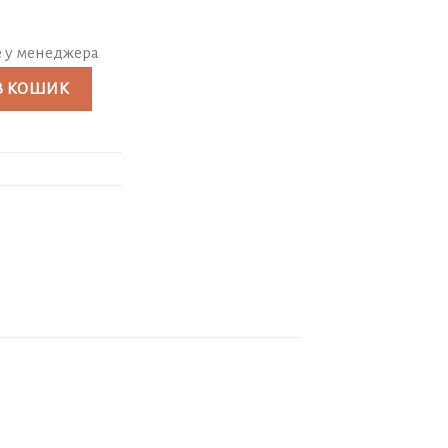
е у менеджера
рапельниці відсутні) кількість
В КОШИК