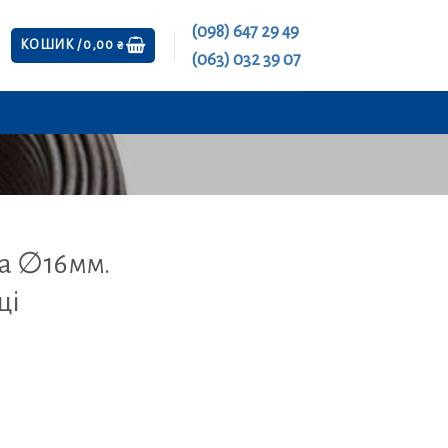
(098) 647 29 49
КОШИК /
0,00
₴
(063) 032 39 07
а ∅16мм.
ці