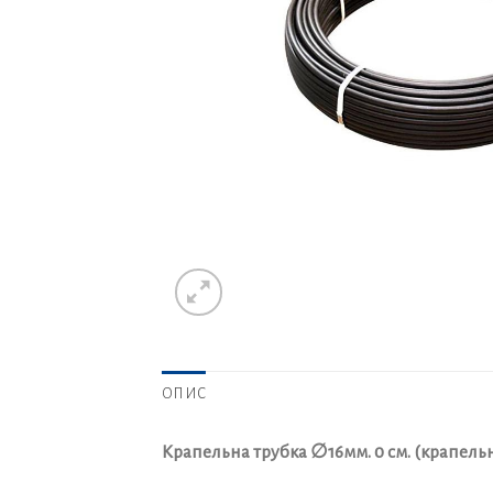
ОПИС
Крапельна трубка ∅16мм. 0 см. (крапельн