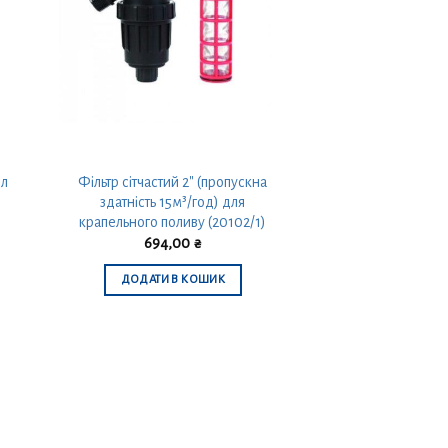
іл
Фільтр сітчастий 2″ (пропускна
здатність 15м³/год) для
крапельного поливу (20102/1)
694,00
₴
ДОДАТИ В КОШИК