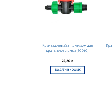
несення добрив 1″
Кран стартовий з піджимом для
Кра
полив) (20015)
крапельної стрічки (20010)
,70
₴
22,20
₴
 В КОШИК
ДОДАТИ В КОШИК