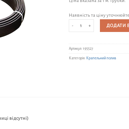
Ціна вказана за 1 м. трубки.
Наявність та ціну уточнюйт
Крапельна трубка ∅16мм. 0 см. (к
ДОДАТИ 
Артикул:
195527
Категорія:
Крапельний полив
иці відсутні)