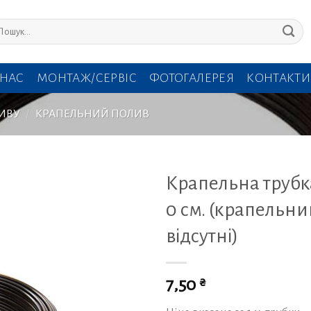
кати:
 НАС
МОНТАЖ/СЕРВІС
ФОТОГАЛЕРЕЯ
КОНТАКТИ
ИВУ
/
КРАПЕЛЬНИЙ ПОЛИВ
Крапельна трубк
0 см. (крапельни
відсутні)
₴
7,50