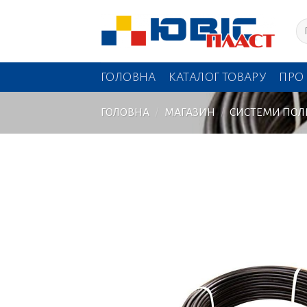
Skip
Шу
to
content
ГОЛОВНА
КАТАЛОГ ТОВАРУ
ПРО
ГОЛОВНА
/
МАГАЗИН
/
СИСТЕМИ ПОЛ