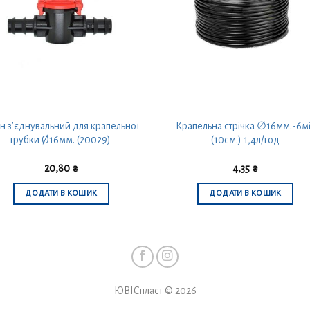
н з’єднувальний для крапельної
Крапельна стрічка ∅16мм.-6м
трубки Ø16мм. (20029)
(10см.) 1,4л/год
20,80
₴
4,35
₴
ДОДАТИ В КОШИК
ДОДАТИ В КОШИК
ЮВІСпласт © 2026