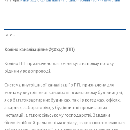
Категорії:
Каналізація
,
Каналізація внутрішня
,
Фасонні частини внутрішні
ОПИС
Коліно каналізаційне Ø50х45° (ПП)
Коліно ПП призначено для зміни кута напряму потоку
рідини у водопроводі.
Система внутрішньої каналізації з ПП, призначену для
монтажу внутрішньої каналізації в житловому будівництві,
як в багатоквартирних будинках, так і в котеджах, офісах,
лікарнях, лабораторіях, у будівництві промислових
інсталяції, а також сільському господарстві. Завдяки
біологічній нейтральності матеріалу, з якого виготовляються