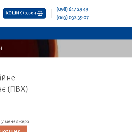
(098) 647 29 49
КОШИК /
0,00
₴
(063) 032 39 07
НІ
ійне
нє (ПВХ)
е у менеджера
внішнє (ПВХ) кількість