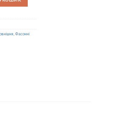
В КОШИК
зовнішня
,
Фасонні