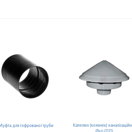
Капелюх (комінек) каналізацій
Муфта для гофрованої труби
Ø50 (ПП)