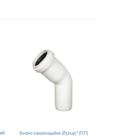
ний
Коліно каналізаційне Ø32х45° (ПП)