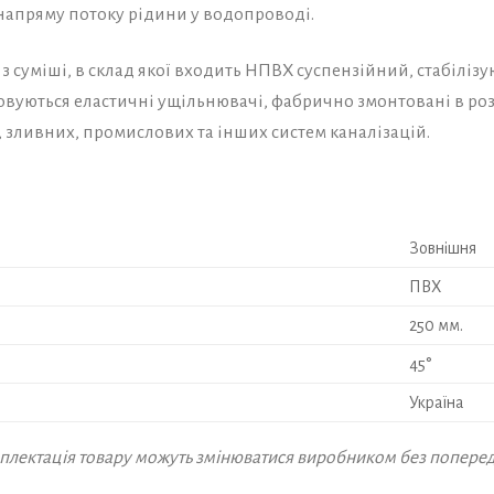
напряму потоку рідини у водопроводі.
з суміші, в склад якої входить НПВХ суспензійний, стабіліз
совуються еластичні ущільнювачі, фабрично змонтовані в роз
 зливних, промислових та інших систем каналізацій.
Зовнішня
ПВХ
250 мм.
45°
Україна
омплектація товару можуть змінюватися виробником без попере