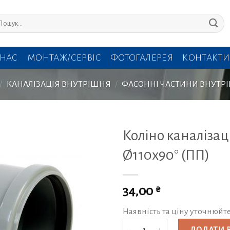
кати:
 НАС
МОНТАЖ/СЕРВІС
ФОТОГАЛЕРЕЯ
КОНТАКТИ
/
КАНАЛІЗАЦІЯ ВНУТРІШНЯ
/
ФАСОННІ ЧАСТИНИ ВНУТР
Коліно каналізац
Ø110х90° (ПП)
₴
34,00
Наявність та ціну уточнюйт
Коліно каналізаційне Ø110х90° (П