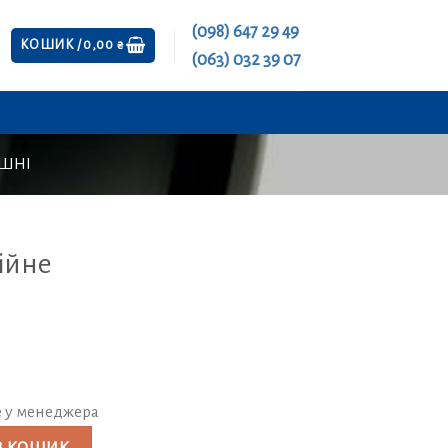
(098) 647 29 49
КОШИК /
0,00
₴
(063) 032 39 07
ІШНІ
ійне
е у менеджера
П) кількість