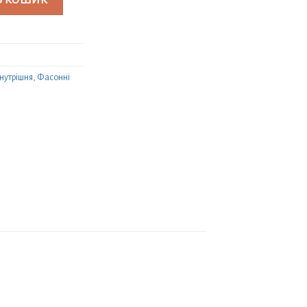
В КОШИК
нутрішня
,
Фасонні