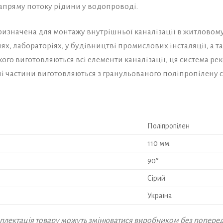
апряму потоку рідини у водопроводі.
призначена для монтажу внутрішньої каналізації в житловому
рнях, лабораторіях, у будівництві промислових інсталяції, а 
якого виготовляються всі елементи каналізації, ця система р
і частини виготовляються з гранульованого поліпропілену сі
Поліпропілен
110 мм.
90°
Сірий
Україна
омплектація товару можуть змінюватися виробником без попере