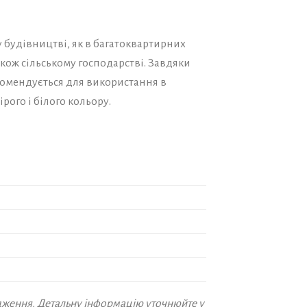
 будівництві, як в багатоквартирних
також сільському господарстві. Завдяки
екомендується для використання в
рого і білого кольору.
дження. Детальну інформацію уточнюйте у