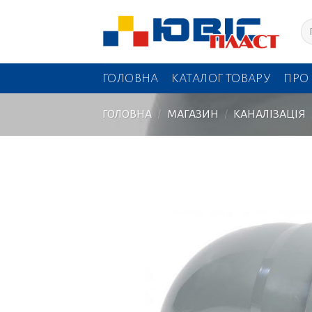
Skip
Шу
to
content
ГОЛОВНА
КАТАЛОГ ТОВАРУ
ПРО
ГОЛОВНА
/
МАГАЗИН
/
КАНАЛІЗАЦІЯ