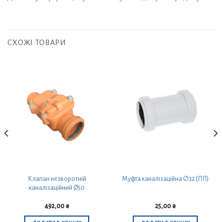
СХОЖІ ТОВАРИ
Клапан незворотній
Муфта каналізаційна ∅32 (ПП)
каналізаційний Ø50
492,00
₴
25,00
₴