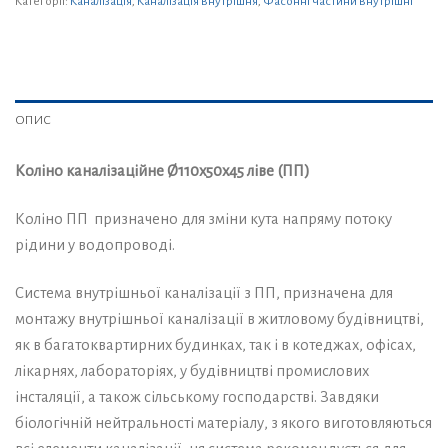
Категорії:
Каналізація
,
Каналізація внутрішня
,
Фасонні частини внутрішні
ОПИС
Коліно каналізаційне Ø110х50х45 ліве (ПП)
Коліно ПП призначено для зміни кута напряму потоку
рідини у водопроводі.
Система внутрішньої каналізації з ПП, призначена для
монтажу внутрішньої каналізації в житловому будівництві,
як в багатоквартирних будинках, так і в котеджах, офісах,
лікарнях, лабораторіях, у будівництві промислових
інсталяції, а також сільському господарстві. Завдяки
біологічній нейтральності матеріалу, з якого виготовляються