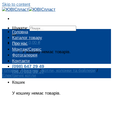
Skip to content
Шукати:
Головна
Каталог товару
Кошик /
0,00
₴
Про нас
Монтаж/Сервіс
У кошику немає товарів.
Фотогалерея
Контакти
(098) 647 29 49
Головна
/
Магазин
/
Котли, колонки та бойлери
/
(063) 032 39 07
Електричні котли
Кошик
У кошику немає товарів.