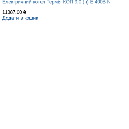
Електричний котел Термія КОП 9,0 (н) Е 400В N
11387,00
₴
Додати в кошик