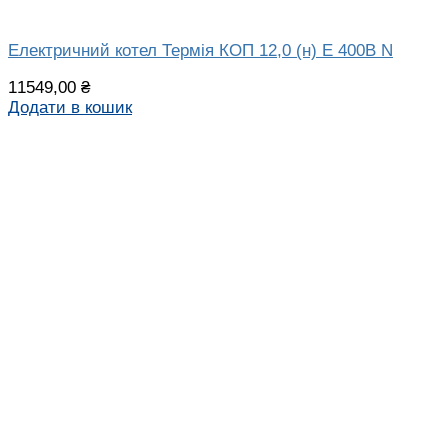
Електричний котел Термія КОП 12,0 (н) Е 400В N
11549,00
₴
Додати в кошик