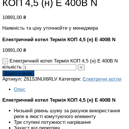
КОП 4,5 (н) Е 400В N
10891,00
₴
Наявність та ціну уточнюйте у менеджера
Електричний котел Термія КОП 4,5 (н) Е 400В N
10891,00
₴
Електричний котел Термія КОП 4,5 (н) Е 400В N
кількість
Додати в кошик
Артикул:
Z61S3NUI6RLV
Категорія:
Електричні котли
Опис
Електричний котел Термія КОП 4,5 (н) Е 400В N
Низький рівень шуму за рахунок використання
реле в якості комутуючого елементу
Три ступені потужності нагрівання
Захист від перегріву