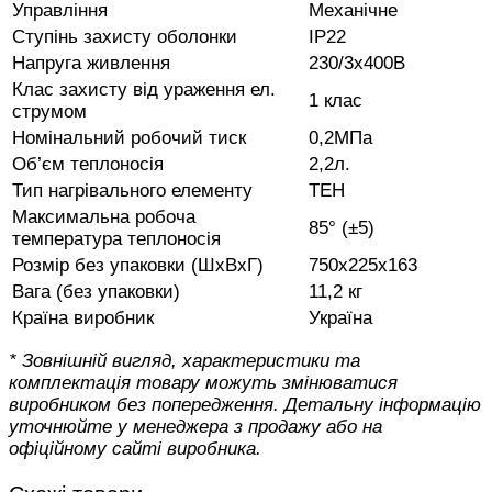
Управління
Механічне
Ступінь захисту оболонки
IP22
Напруга живлення
230/3х400В
Клас захисту від ураження ел.
1 клас
струмом
Номінальний робочий тиск
0,2МПа
Об’єм теплоносія
2,2л.
Тип нагрівального елементу
ТЕН
Максимальна робоча
85° (±5)
температура теплоносія
Розмір без упаковки (ШхВхГ)
750х225х163
Вага (без упаковки)
11,2 кг
Країна виробник
Україна
* Зовнішній вигляд, характеристики та
комплектація товару можуть змінюватися
виробником без попередження. Детальну інформацію
уточнюйте у менеджера з продажу або на
офіційному сайті виробника.