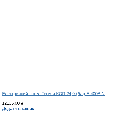
Електричний котел Термія КОП 24,0 (б/н) Е 400В N
12135,00
₴
Додати в кошик