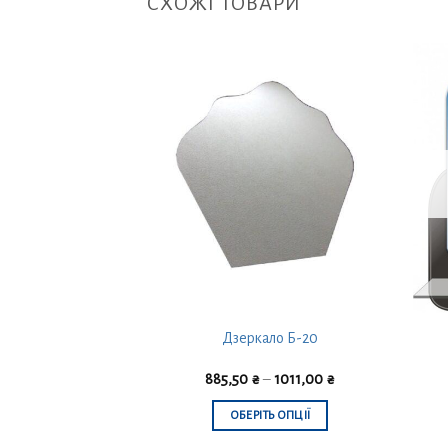
СХОЖІ ТОВАРИ
ало Б-33
Дзеркало Б-20
–
909,00
₴
885,50
₴
–
1011,00
₴
ТЬ ОПЦІЇ
ОБЕРІТЬ ОПЦІЇ
Цей
Цей