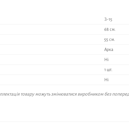
З-15
68 см.
55 см.
Арка
Ні
1 шт.
Ні
омплектація товару можуть змінюватися виробником без попере