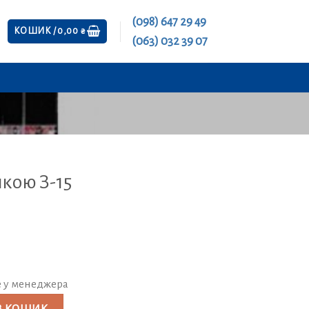
(098) 647 29 49
КОШИК /
0,00
₴
(063) 032 39 07
кою З-15
е у менеджера
 55 см) кількість