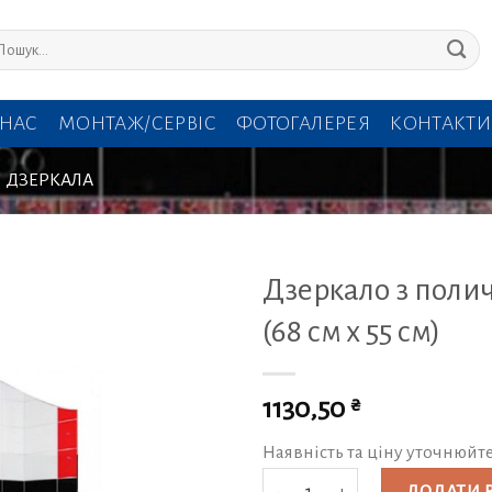
кати:
 НАС
МОНТАЖ/СЕРВІС
ФОТОГАЛЕРЕЯ
КОНТАКТИ
ДЗЕРКАЛА
Дзеркало з полич
(68 см х 55 см)
₴
1130,50
Наявність та ціну уточнюйт
Дзеркало з поличкою З-15 (68 см х