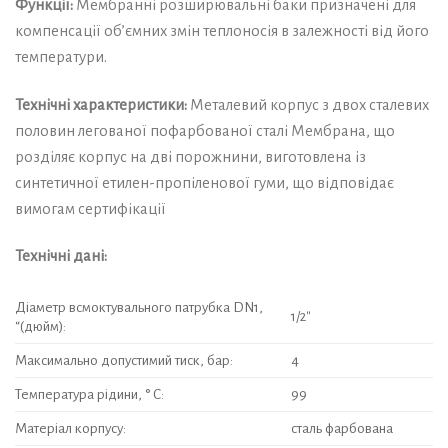
Функції:
Мембранні розширювальні баки призначені для
компенсації об’ємних змін теплоносія в залежності від його
температури.
Технічні характеристики:
Металевий корпус з двох сталевих
половин легованої пофарбованої сталі Мембрана, що
розділяє корпус на дві порожнини, виготовлена із
синтетичної етилен-пропіленової гуми, що відповідає
вимогам сертифікації
Технічні дані:
Діаметр всмоктувального патрубка DN1,
1/2″
“(дюйм):
Максимально допустимий тиск, бар:
4
Температура рідини, ° C:
99
Матеріал корпусу:
сталь фарбована