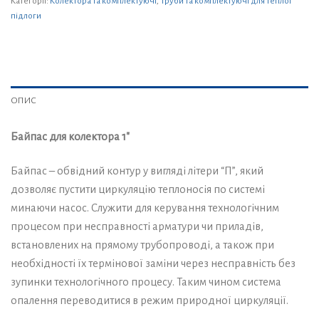
Категорії:
Колектора та комплектуючі
,
Труби та комплектуючі для теплої
підлоги
ОПИС
Байпас для колектора 1″
Байпас – обвідний контур у вигляді літери “П”, який
дозволяє пустити циркуляцію теплоносія по системі
минаючи насос. Служити для керування технологічним
процесом при несправності арматури чи приладів,
встановлених на прямому трубопроводі, а також при
необхідності їх термінової заміни через несправність без
зупинки технологічного процесу. Таким чином система
опалення переводитися в режим природної циркуляції.