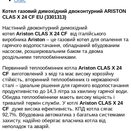
Опис
Котел газовий димохідний двоконтурний ARISTON
CLAS X 24 CF EU (3301313)
Настінний двоконтурний димохідний
котел
Ariston CLAS X 24 CF
від італійського
виробника
Ariston
– це газовий котел для опалення та
гарячого водопостачання, обладнаний вбудованим
насосом, розширювальним баком та двома
роздільними теплообмінниками.
Первинний теплообмінник котла
Ariston CLAS X 24
CF
виготовлений з міді та має високу корозійну
стійкість, вторинний теплообмінник із нержавіючої
сталі – ідеальне рішення для гарячого водопостачання
продуктивністю до 14,3 літра за хвилину гарячої води.
Обидва теплообмінники мають високу міцність і
тривалий термін служби. У котлі
Ariston CLAS X 24
CF
дуже висока ефективність. КПД котла сягає
92,7%. Вбудована автоматика з багатьма системами
захисту, надійно оберігає власника котла від
неполадок та аварій.