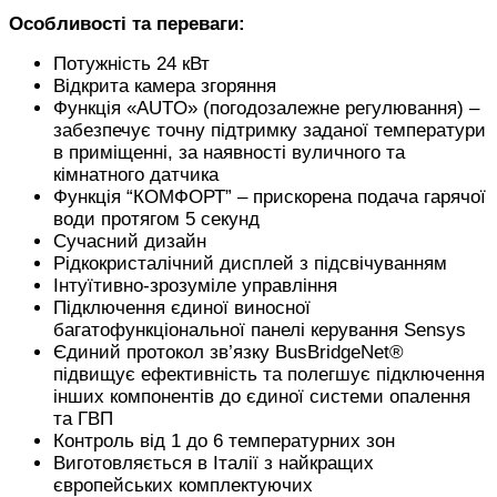
Особливості та переваги:
Потужність 24 кВт
Відкрита камера згоряння
Функція «AUTO» (погодозалежне регулювання) –
забезпечує точну підтримку заданої температури
в приміщенні, за наявності вуличного та
кімнатного датчика
Функція “КОМФОРТ” – прискорена подача гарячої
води протягом 5 секунд
Сучасний дизайн
Рідкокристалічний дисплей з підсвічуванням
Інтуїтивно-зрозуміле управління
Підключення єдиної виносної
багатофункціональної панелі керування Sensys
Єдиний протокол зв’язку BusBridgeNet®
підвищує ефективність та полегшує підключення
інших компонентів до єдиної системи опалення
та ГВП
Контроль від 1 до 6 температурних зон
Виготовляється в Італії з найкращих
європейських комплектуючих