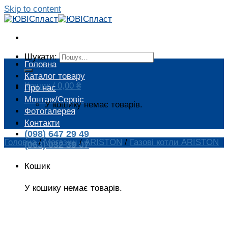
Skip to content
Шукати:
Головна
Каталог товару
Кошик /
0,00
₴
Про нас
Монтаж/Сервіс
У кошику немає товарів.
Фотогалерея
Контакти
(098) 647 29 49
Головна
/
Магазин
/
ARISTON
/
Газові котли ARISTON
(063) 032 39 07
Кошик
У кошику немає товарів.