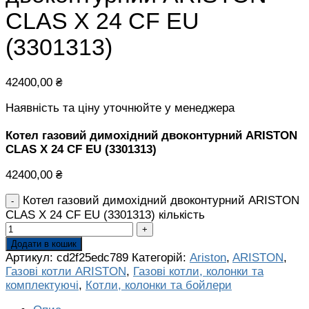
CLAS X 24 CF EU
(3301313)
42400,00
₴
Наявність та ціну уточнюйте у менеджера
Котел газовий димохідний двоконтурний ARISTON
CLAS X 24 CF EU (3301313)
42400,00
₴
Котел газовий димохідний двоконтурний ARISTON
CLAS X 24 CF EU (3301313) кількість
Додати в кошик
Артикул:
cd2f25edc789
Категорій:
Ariston
,
ARISTON
,
Газові котли ARISTON
,
Газові котли, колонки та
комплектуючі
,
Котли, колонки та бойлери