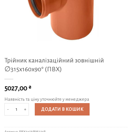
Трійник каналізаційний зовнішній
∅315х160х90° (ПВХ)
₴
5027,00
Наявність та ціну уточнюйте у менеджера
Трійник каналізаційний зовнішній ∅315х160х90° (ПВХ) кількість
ДОДАТИ В КОШИК
Артикул:
PBX94WBM221R